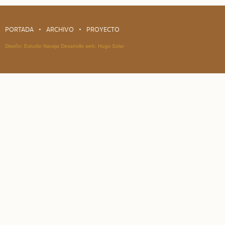
PORTADA
ARCHIVO
PROYECTO
Diseño:
Estudio Navaja
Desarrollo web:
Hugo Solar