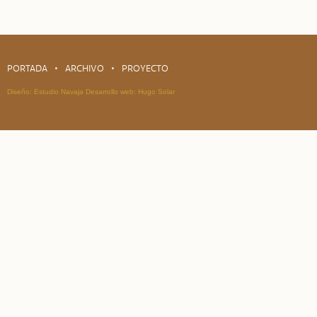
PORTADA
ARCHIVO
PROYECTO
Diseño:
Estudio Navaja
Desarrollo web:
Hugo Solar