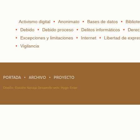
Activismo digital
Anonimato
Bases de datos
Bibliot
Debido
Debido proceso
Delitos informáticos
Derec
Excepciones y limitaciones
Internet
Libertad de expre
Vigilancia
PORTADA
ARCHIVO
PROYECTO
Diseño:
Estudio Navaja
Desarrollo web:
Hugo Solar