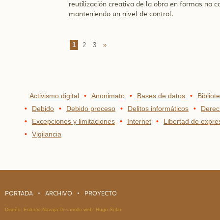
reutilización creativa de la obra en formas no 
manteniendo un nivel de control.
1
2
3
»
Activismo digital
Anonimato
Bases de datos
Bibliot
Debido
Debido proceso
Delitos informáticos
Derec
Excepciones y limitaciones
Internet
Libertad de expre
Vigilancia
PORTADA
ARCHIVO
PROYECTO
Diseño:
Estudio Navaja
Desarrollo web:
Hugo Solar