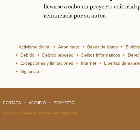
llevarse a cabo un proyecto editorial 
renunciada por su autor.
Activismo digital
Anonimato
Bases de datos
Bibliot
Debido
Debido proceso
Delitos informáticos
Derec
Excepciones y limitaciones
Internet
Libertad de expre
Vigilancia
PORTADA
ARCHIVO
PROYECTO
Diseño:
Estudio Navaja
Desarrollo web:
Hugo Solar