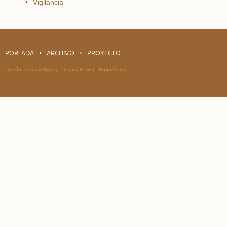
Vigilancia
PORTADA
ARCHIVO
PROYECTO
Diseño:
Estudio Navaja
Desarrollo web:
Hugo Solar