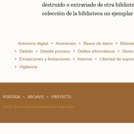
destruido o extraviado de otra bibliote
colección de la biblioteca un ejempla
Activismo digital
Anonimato
Bases de datos
Bibliot
Debido
Debido proceso
Delitos informáticos
Derec
Excepciones y limitaciones
Internet
Libertad de expre
Vigilancia
PORTADA
ARCHIVO
PROYECTO
Diseño:
Estudio Navaja
Desarrollo web:
Hugo Solar