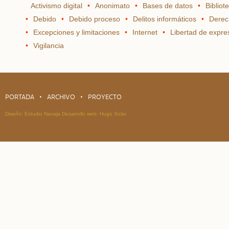
Activismo digital
Anonimato
Bases de datos
Bibliot
Debido
Debido proceso
Delitos informáticos
Derec
Excepciones y limitaciones
Internet
Libertad de expre
Vigilancia
PORTADA
ARCHIVO
PROYECTO
Diseño:
Estudio Navaja
Desarrollo web:
Hugo Solar