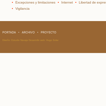
Excepciones y limitaciones
Internet
Libertad de expre
Vigilancia
PORTADA
ARCHIVO
PROYECTO
Diseño:
Estudio Navaja
Desarrollo web:
Hugo Solar