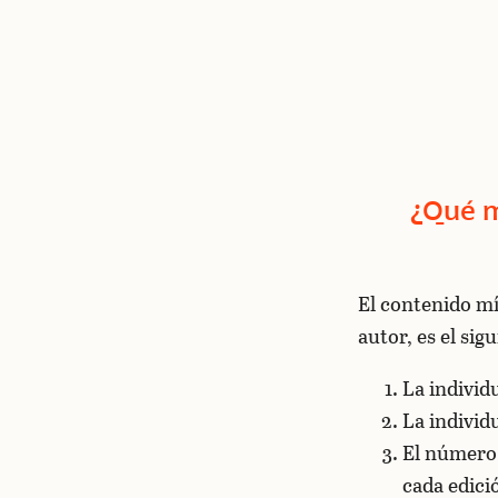
¿Qué m
El contenido mí
autor, es el sig
La individu
La individu
El número 
cada edici