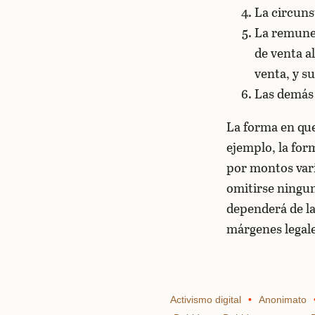
La circuns
La remuner
de venta a
venta, y s
Las demás 
La forma en que
ejemplo, la for
por montos var
omitirse ningu
dependerá de la
márgenes legale
Activismo digital
Anonimato