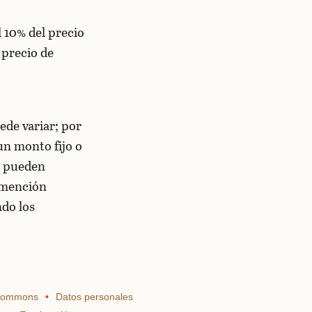
 10% del precio
 precio de
ede variar; por
un monto fijo o
o pueden
 mención
ndo los
 Commons
Datos personales