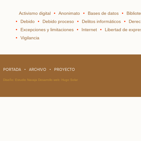
Activismo digital
Anonimato
Bases de datos
Bibliot
Debido
Debido proceso
Delitos informáticos
Derec
Excepciones y limitaciones
Internet
Libertad de expre
Vigilancia
PORTADA
ARCHIVO
PROYECTO
Diseño:
Estudio Navaja
Desarrollo web:
Hugo Solar