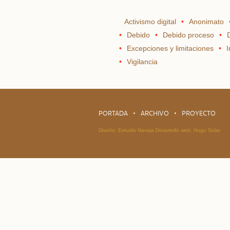
Activismo digital
Anonimato
Debido
Debido proceso
Excepciones y limitaciones
I
Vigilancia
PORTADA
ARCHIVO
PROYECTO
Diseño:
Estudio Navaja
Desarrollo web:
Hugo Solar