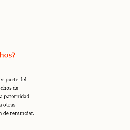
chos?
er parte del
echos de
la paternidad
a otras
n de renunciar.