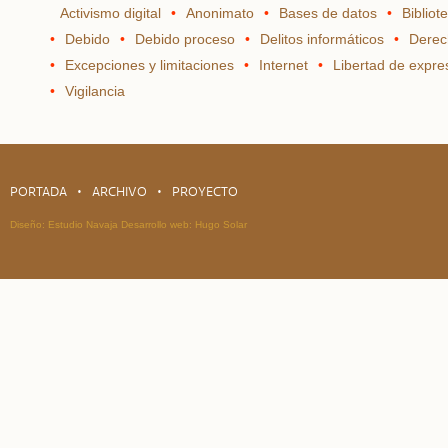
Activismo digital
Anonimato
Bases de datos
Bibliot
Debido
Debido proceso
Delitos informáticos
Derec
Excepciones y limitaciones
Internet
Libertad de expre
Vigilancia
PORTADA
ARCHIVO
PROYECTO
Diseño:
Estudio Navaja
Desarrollo web:
Hugo Solar