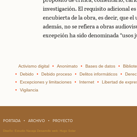
investigación. El requisito adicional e
encubierta de la obra, es decir, que el
además, no se refiera a obras audiovi
excepción ha sido denominada “usos j
Activismo digital
Anonimato
Bases de datos
Bibliot
Debido
Debido proceso
Delitos informáticos
Derec
Excepciones y limitaciones
Internet
Libertad de expre
Vigilancia
PORTADA
ARCHIVO
PROYECTO
Diseño:
Estudio Navaja
Desarrollo web:
Hugo Solar