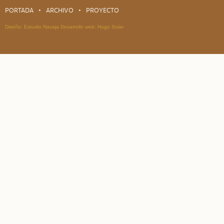
PORTADA
ARCHIVO
PROYECTO
Diseño:
Estudio Navaja
Desarrollo web:
Hugo Solar