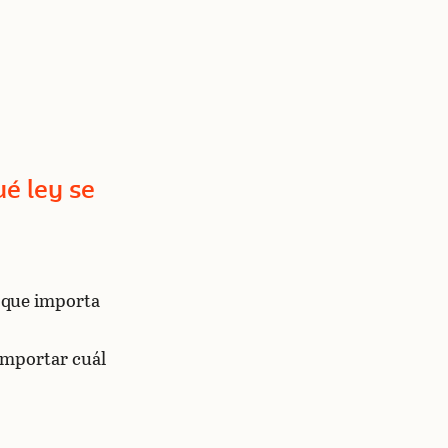
ué ley se
o que importa
 importar cuál