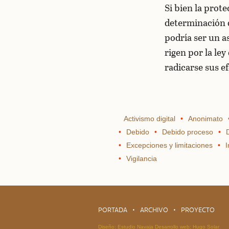
Si bien la prot
determinación d
podría ser un as
rigen por la ley
radicarse sus ef
Activismo digital
Anonimato
Debido
Debido proceso
Excepciones y limitaciones
I
Vigilancia
PORTADA
ARCHIVO
PROYECTO
Diseño:
Estudio Navaja
Desarrollo web:
Hugo Solar