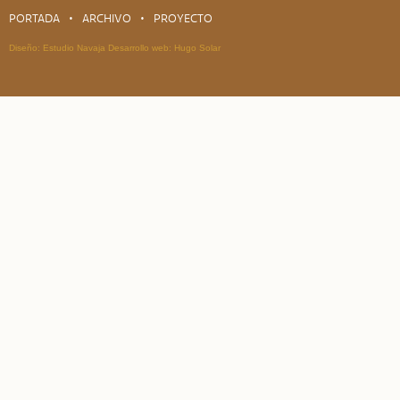
PORTADA
ARCHIVO
PROYECTO
Diseño:
Estudio Navaja
Desarrollo web:
Hugo Solar