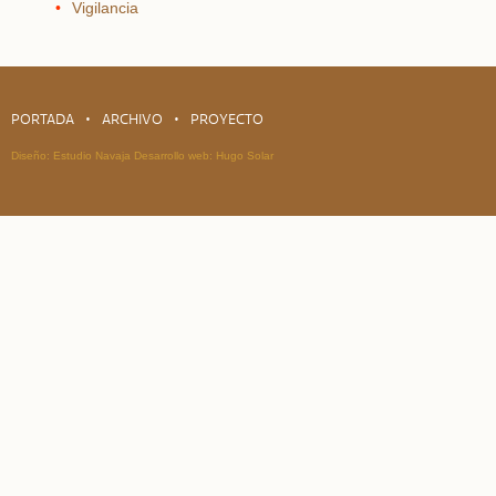
Vigilancia
PORTADA
ARCHIVO
PROYECTO
Diseño:
Estudio Navaja
Desarrollo web:
Hugo Solar