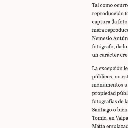
Tal como ocurre
reproducción (es
captura (la foto
mera reproducci
Nemesio Antúne
fotógrafo, dado
un carácter cre
La excepción le
públicos, no es
monumentos u ob
propiedad públi
fotografías de 
Santiago o bien
Tomic, en Valpa
Matta emplazada