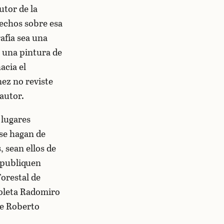
utor de la
erechos sobre esa
rafía sea una
 una pintura de
acia el
ez no reviste
 autor.
 lugares
se hagan de
 sean ellos de
e publiquen
Forestal de
zoleta Radomiro
de Roberto