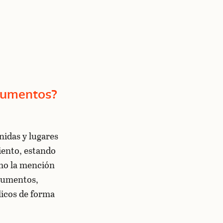
onumentos?
nidas y lugares
iento, estando
omo la mención
onumentos,
licos de forma