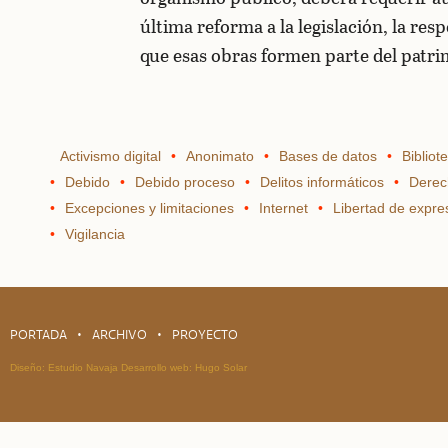
última reforma a la legislación, la resp
que esas obras formen parte del patr
Activismo digital
Anonimato
Bases de datos
Bibliot
Debido
Debido proceso
Delitos informáticos
Derec
Excepciones y limitaciones
Internet
Libertad de expre
Vigilancia
PORTADA
ARCHIVO
PROYECTO
Diseño:
Estudio Navaja
Desarrollo web:
Hugo Solar