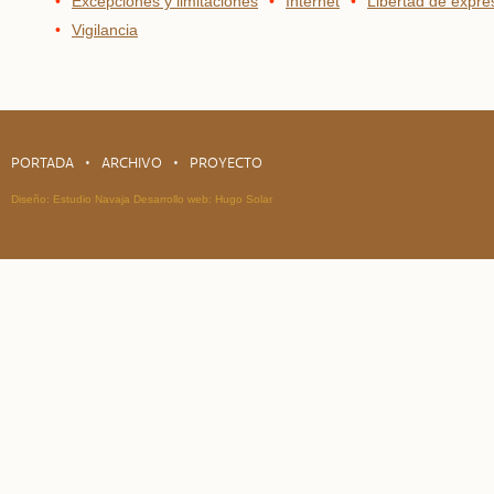
Excepciones y limitaciones
Internet
Libertad de expre
Vigilancia
PORTADA
ARCHIVO
PROYECTO
Diseño:
Estudio Navaja
Desarrollo web:
Hugo Solar