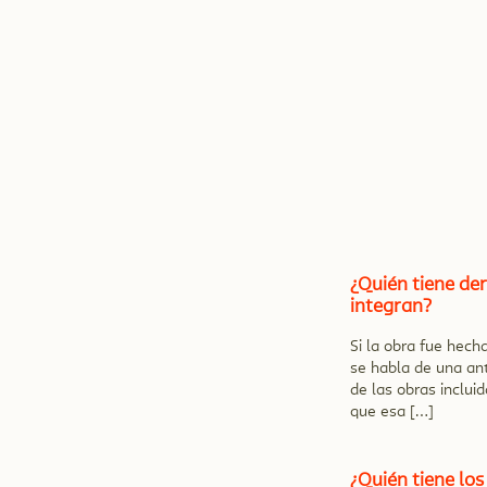
¿Quién tiene de
integran?
Si la obra fue hech
se habla de una ant
de las obras inclui
que esa […]
¿Quién tiene lo