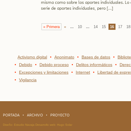
misma como sobre los aportes individuales. Lo 
serie de aportes individuales, pero […]
« Primera
«
...
10
...
14
15
16
17
18
Activismo digital
Anonimato
Bases de datos
Bibliot
Debido
Debido proceso
Delitos informáticos
Derec
Excepciones y limitaciones
Internet
Libertad de expre
Vigilancia
PORTADA
ARCHIVO
PROYECTO
Diseño:
Estudio Navaja
Desarrollo web:
Hugo Solar