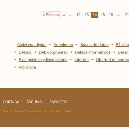
« Primera
«
...
12
13
14
15
16
...
20
Activismo digital
Anonimato
Bases de datos
Bibliot
Debido
Debido proceso
Delitos informáticos
Derec
Excepciones y limitaciones
Internet
Libertad de expre
Vigilancia
PORTADA
ARCHIVO
PROYECTO
Diseño:
Estudio Navaja
Desarrollo web:
Hugo Solar